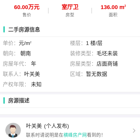
60.00万元
室
厅
卫
136.00 m
2
售价
房型
面积
二手房源信息
单价：
元/m
楼层：
1 楼/层
2
朝向：
朝南
装修类型：
毛坯未装
房屋年代：
年
房屋类型：
店面商铺
联系人：
叶关美
区域：
暂无数据
产权年限：
未知
房源描述
叶关美
(个人发布)
联系时请说明是在
横峰房产网
看到的！