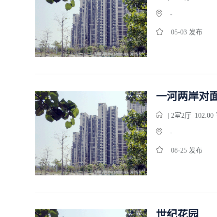
-
05-03 发布
一河两岸对
| 2
室
2
厅 |102.0
-
08-25 发布
世纪花园