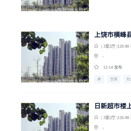
上饶市横峰
| 3
室
2
厅 |120.0
-
12-14 发布
床
空调
灶
宽带
日新超市楼
| 3
室
2
厅 |126.0
-