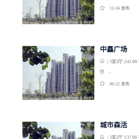
12-16 发布
中鑫广场
| 3
室
2
厅 |143.0
-
06-22 发布
城市森活
| 3
室
2
厅 |137.0