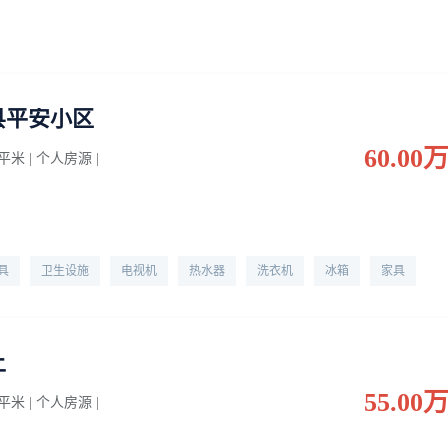
县平安小区
60.00
0 平米 | 个人房源 |
具
卫生设施
电视机
热水器
洗衣机
冰箱
家具
上
55.00
0 平米 | 个人房源 |