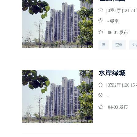
| 3
室
2
厅 |121.7
- 朝南
06-01 发布
床
空调
灶
电话
宽带
水岸绿城
| 3
室
2
厅 |120.1
-
04-03 发布