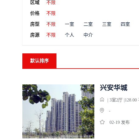
区域
不限
价格
不限
房型
不限
一室
二室
三室
四室
房源
不限
个人
中介
默认排序
兴安华城
| 3
室
2
厅 |128.0
-
02-19 发布