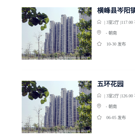
横峰县岑阳镇
| 3
室
2
厅 |117.0
- 朝南
10-30 发布
五环花园
| 3
室
2
厅 |126.0
- 朝南
06-05 发布