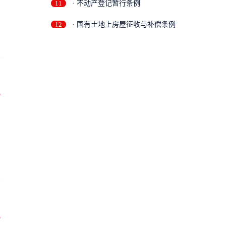
11
· 不动产登记暂行条例
12
· 国有土地上房屋征收与补偿条例
万
万