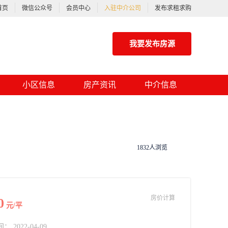
首页
微信公众号
会员中心
入驻中介公司
发布求租求购
我要发布房源
小区信息
房产资讯
中介信息
1832人浏览
房价计算
0
元/平
2022-04-09