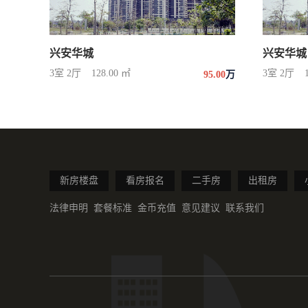
兴安华城
兴安华城
3室 2厅
128.00 ㎡
3室 2厅
95.00
万
新房楼盘
看房报名
二手房
出租房
法律申明
套餐标准
金币充值
意见建议
联系我们