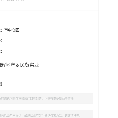
置：
市中心区
址：
盘：
锦辉地产＆民贸实业
记
]
时请说明是在横峰房产网看到的，以获得更多帮助与信任.
盘信息由用户提供，最终以政府部门登记备案为准，请谨慎核查。