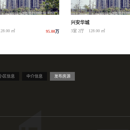
兴安华城
128.00 ㎡
3室 2厅
128.00 ㎡
95.00
万
小区信息
中介信息
发布房源