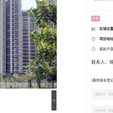
在售
区域位
项目地
最新开
联系人：
[
看房报名登
温馨提示：联系
>
免责声明：楼