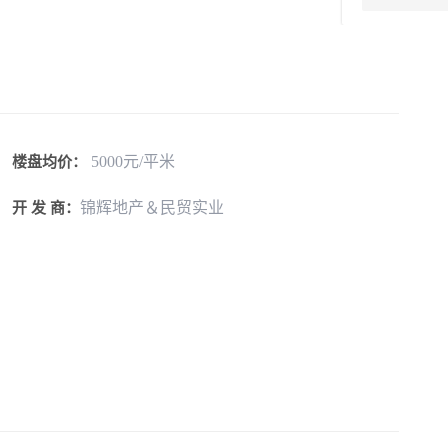
5000元/平米
楼盘均价：
锦辉地产＆民贸实业
开 发 商：