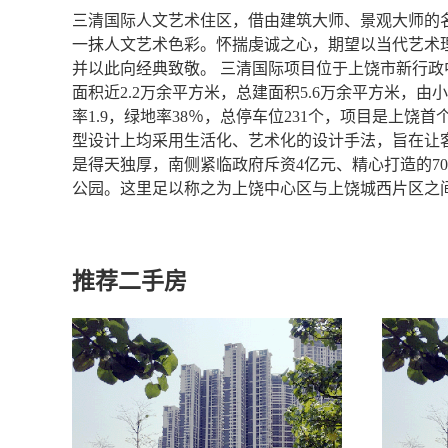
三清国际人文艺术住区，借由建筑大师、景观大师的
一抹人文艺术色彩。怀揣虔诚之心，期望以当代艺术
并以此向经典致敬。 三清国际项目位于上饶市新行
面积近2.2万余平方米，总建面积5.6万余平方米，由
率1.9，绿地率38％，总停车位231个，项目是上
型设计上均采用生活化、艺术化的设计手法，旨在让
是得天独厚，南侧紧临政府斥资4亿元、精心打造的7
公园。这里足以称之为上饶中心区与上饶城西片区之
推荐二手房