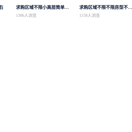
右
求购区域不限小高层简单装修
求购区域不限不限房型不限两室一厅简.
1306
人浏览
1158
人浏览